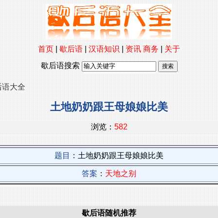
首页
|
歇后语
|
汉语知识
|
资讯
商务
|
关于
歇后语搜索
后语大全
土地奶奶跟王母娘娘比美
浏览：
582
题目
：土地奶奶跟王母娘娘比美
答案
：
天地之别
歇后语随机推荐