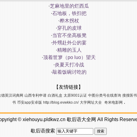
·
芝麻地里的烂西瓜
·
石地板，铁扫把
·
桦木拐杖
·
穿孔的皮球
·
当官不坐高板凳
·
外甥赴外公的宴
·
精雕的玉人
·
顶着笸箩（po luo）望天
·
炎夏天打冷战
·
敲着饭碗讨吃的
【友情链接】
古德英汉词典网
山西专利申请
白酒礼盒
太原9001认证
中图分类号在线查询
搜搜医书
.
书
币安app安卓版
http://blog.evwkko.cn/
大学网址大全
奇米电影网
opyright ©
xiehouyu.pldkwz.cn
歇后语大全网
All Rights Reserv
歇后语搜索