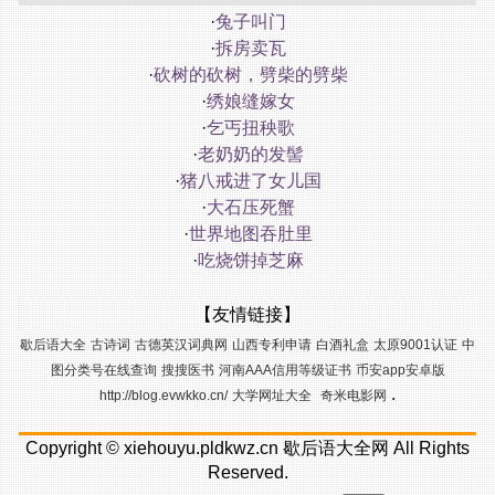
·
兔子叫门
·
拆房卖瓦
·
砍树的砍树，劈柴的劈柴
·
绣娘缝嫁女
·
乞丐扭秧歌
·
老奶奶的发髻
·
猪八戒进了女儿国
·
大石压死蟹
·
世界地图吞肚里
·
吃烧饼掉芝麻
【友情链接】
歇后语大全
古诗词
古德英汉词典网
山西专利申请
白酒礼盒
太原9001认证
中
图分类号在线查询
搜搜医书
河南AAA信用等级证书
币安app安卓版
.
http://blog.evwkko.cn/
大学网址大全
奇米电影网
Copyright ©
xiehouyu.pldkwz.cn
歇后语大全网
All Rights
Reserved.