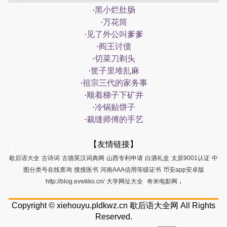
·
黑小烂肚肠
·
万花筒
·
见了外公叫爹爹
·
阎王讨债
·
切菜刀剃头
·
筐子里堆乱麻
·
祖宗三代的家务事
·
顺着梯子下矿井
·
冷锅贴饼子
·
裁缝师傅的手艺
【友情链接】
歇后语大全
古诗词
古德英汉词典网
山西专利申请
白酒礼盒
太原9001认证
中
图分类号在线查询
搜搜医书
河南AAA信用等级证书
币安app安卓版
.
http://blog.evwkko.cn/
大学网址大全
奇米电影网
Copyright ©
xiehouyu.pldkwz.cn
歇后语大全网
All Rights
Reserved.