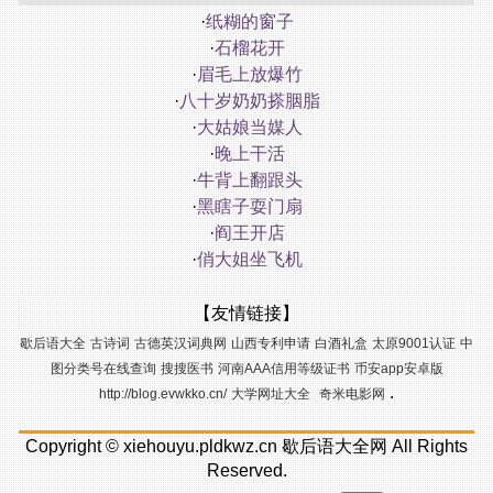
·
纸糊的窗子
·
石榴花开
·
眉毛上放爆竹
·
八十岁奶奶搽胭脂
·
大姑娘当媒人
·
晚上干活
·
牛背上翻跟头
·
黑瞎子耍门扇
·
阎王开店
·
俏大姐坐飞机
【友情链接】
歇后语大全
古诗词
古德英汉词典网
山西专利申请
白酒礼盒
太原9001认证
中
图分类号在线查询
搜搜医书
河南AAA信用等级证书
币安app安卓版
.
http://blog.evwkko.cn/
大学网址大全
奇米电影网
Copyright ©
xiehouyu.pldkwz.cn
歇后语大全网
All Rights
Reserved.