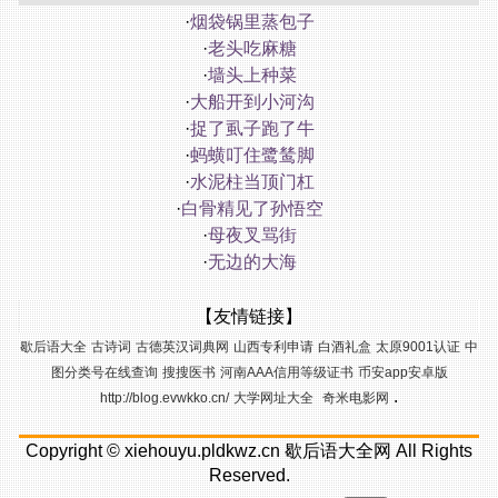
·
烟袋锅里蒸包子
·
老头吃麻糖
·
墙头上种菜
·
大船开到小河沟
·
捉了虱子跑了牛
·
蚂蟥叮住鹭鸶脚
·
水泥柱当顶门杠
·
白骨精见了孙悟空
·
母夜叉骂街
·
无边的大海
【友情链接】
歇后语大全
古诗词
古德英汉词典网
山西专利申请
白酒礼盒
太原9001认证
中
图分类号在线查询
搜搜医书
河南AAA信用等级证书
币安app安卓版
.
http://blog.evwkko.cn/
大学网址大全
奇米电影网
Copyright ©
xiehouyu.pldkwz.cn
歇后语大全网
All Rights
Reserved.