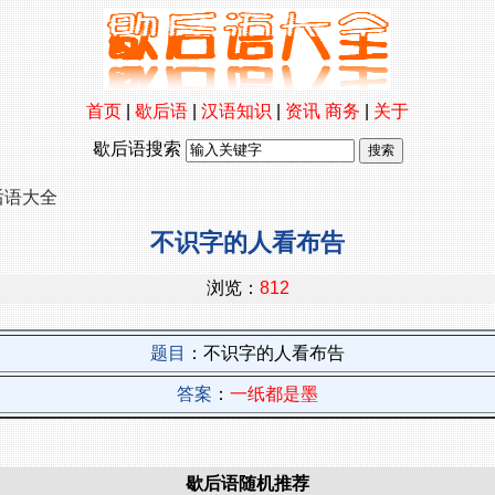
首页
|
歇后语
|
汉语知识
|
资讯
商务
|
关于
歇后语搜索
后语大全
不识字的人看布告
浏览：
812
题目
：不识字的人看布告
答案
：
一纸都是墨
歇后语随机推荐