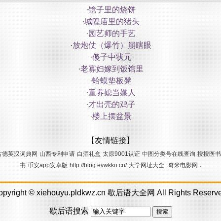
·
镜子里的烧饼
·
城隍庙里的猪头
·
园艺师的手艺
·
放炮仗（爆竹）崩瞎眼
·
傻子中状元
·
老寡妇嫁到饭馆里
·
蛤蟆垫板凳
·
童养媳当媒人
·
才出壳的鸡子
·
楼上摆盆景
【友情链接】
古德英汉词典网
山西专利申请
白酒礼盒
太原9001认证
中图分类号在线查询
搜搜医书
.
书
币安app安卓版
http://blog.evwkko.cn/
大学网址大全
奇米电影网
opyright ©
xiehouyu.pldkwz.cn
歇后语大全网
All Rights Reserv
歇后语搜索