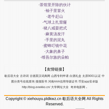
·
茶馆里开除的伙计
·
袖子里冒火
·
老牛赶山
·
气球上扎窟窿
·
猪八戒耍把式
·
麻黄汤发汗
·
手里的泥丸
·
蜜蜂叮镜中花
·
大象的鼻子
·
维吾尔族的朵帕
【友情链接】
歇后语大全
古诗词
古德英汉词典网
山西专利申请
白酒礼盒
太原9001认证
中
图分类号在线查询
搜搜医书
河南AAA信用等级证书
币安app安卓版
.
http://blog.evwkko.cn/
大学网址大全
奇米电影网
Copyright ©
xiehouyu.pldkwz.cn
歇后语大全网
All Rights
Reserved.