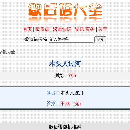
首页
|
歇后语
|
汉语知识
|
资讯
商务
|
关于
歇后语搜索
后语大全
木头人过河
浏览：
785
题目
：木头人过河
答案
：
不成（沉）
歇后语随机推荐