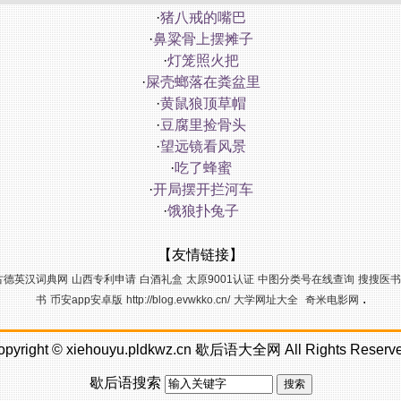
·
猪八戒的嘴巴
·
鼻粱骨上摆摊子
·
灯笼照火把
·
屎壳螂落在粪盆里
·
黄鼠狼顶草帽
·
豆腐里捡骨头
·
望远镜看风景
·
吃了蜂蜜
·
开局摆开拦河车
·
饿狼扑兔子
【友情链接】
古德英汉词典网
山西专利申请
白酒礼盒
太原9001认证
中图分类号在线查询
搜搜医书
.
书
币安app安卓版
http://blog.evwkko.cn/
大学网址大全
奇米电影网
opyright ©
xiehouyu.pldkwz.cn
歇后语大全网
All Rights Reserv
歇后语搜索