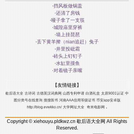
·
挡风板做锅盖
·
还清了房钱
·
哑子拿了一支筷
·
城隍庙里穿裤
·
墙上挂琵琶
·
丢下黄羊撵（nian追赶）兔子
·
井里投砒霜
·
砖头上钉钉子
·
水缸里摸鱼
·
对着镜子亲嘴
【友情链接】
歇后语大全
古诗词
古德英汉词典网
山西专利申请
白酒礼盒
太原9001认证
中
图分类号在线查询
搜搜医书
河南AAA信用等级证书
币安app安卓版
.
http://blog.evwkko.cn/
大学网址大全
奇米电影网
Copyright ©
xiehouyu.pldkwz.cn
歇后语大全网
All Rights
Reserved.