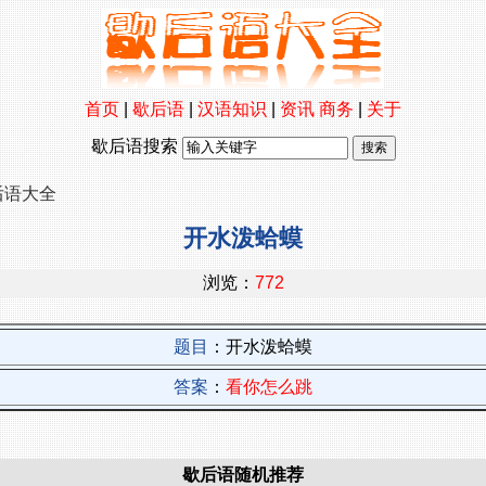
首页
|
歇后语
|
汉语知识
|
资讯
商务
|
关于
歇后语搜索
后语大全
开水泼蛤蟆
浏览：
772
题目
：开水泼蛤蟆
答案
：
看你怎么跳
歇后语随机推荐