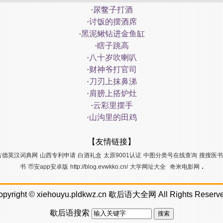
·
尿鳖子打酒
·
讨饭的摆酒席
·
黑泥鳅钻进金鱼缸
·
瞎子跳高
·
八十岁吹喇叭
·
财神爷打官司
·
刀刃上抹鼻涕
·
肩膀上搭炉灶
·
云彩里摆手
·
山沟里的田鸡
【友情链接】
古德英汉词典网
山西专利申请
白酒礼盒
太原9001认证
中图分类号在线查询
搜搜医书
.
书
币安app安卓版
http://blog.evwkko.cn/
大学网址大全
奇米电影网
opyright ©
xiehouyu.pldkwz.cn
歇后语大全网
All Rights Reserv
歇后语搜索