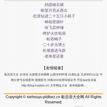
·
鸡蛋碰石磙
·
盼望月亮从西出
·
肚里钻进二十五只小耗子
·
棒槌里插针
·
张飞卖秤锤
·
烤炉火吹电扇
·
蛇吞蝎子
·
二十岁当博士
·
长颈鹿进马群
·
老寿星还童
【友情链接】
歇后语大全
古诗词
古德英汉词典网
山西专利申请
白酒礼盒
太原9001认证
中
图分类号在线查询
搜搜医书
河南AAA信用等级证书
币安app安卓版
.
http://blog.evwkko.cn/
大学网址大全
奇米电影网
Copyright ©
xiehouyu.pldkwz.cn
歇后语大全网
All Rights
Reserved.