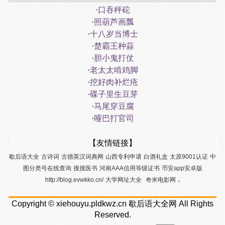
·
口吞秤砣
·
照葫芦画瓢
·
十八岁当博士
·
楚霸王种蒜
·
胆小鬼打仗
·
老太太啃鸡脚
·
挖好肉补烂疮
·
碟子里生豆芽
·
马尾穿豆腐
·
哑巴打官司
【友情链接】
歇后语大全
古诗词
古德英汉词典网
山西专利申请
白酒礼盒
太原9001认证
中
图分类号在线查询
搜搜医书
河南AAA信用等级证书
币安app安卓版
.
http://blog.evwkko.cn/
大学网址大全
奇米电影网
Copyright ©
xiehouyu.pldkwz.cn
歇后语大全网
All Rights
Reserved.