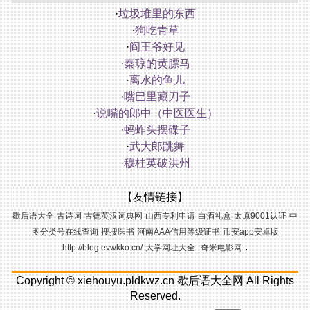
·
垃圾堆里的东西
·
狗吃青草
·
阎王爷好见
·
秦琼的黄膘马
·
离水的鱼儿
·
嘴巴里藏刀子
·
说嘴的郎中（中医医生）
·
蚂蚱头摆碟子
·
武大郎跳舞
·
穆桂英破洪州
【友情链接】
歇后语大全
古诗词
古德英汉词典网
山西专利申请
白酒礼盒
太原9001认证
中
图分类号在线查询
搜搜医书
河南AAA信用等级证书
币安app安卓版
.
http://blog.evwkko.cn/
大学网址大全
奇米电影网
Copyright ©
xiehouyu.pldkwz.cn
歇后语大全网
All Rights
Reserved.