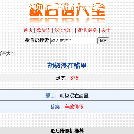
首页
|
歇后语
|
汉语知识
|
资讯
商务
|
关于
歇后语搜索
后语大全
胡椒浸在醋里
浏览：
875
题目
：胡椒浸在醋里
答案
：
辛酸得很
歇后语随机推荐