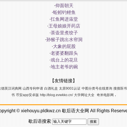
·
仰面朝天
·
蚯蚓钓鲤鱼
·
扛鱼网进庙堂
·
王母娘娘开药店
·
茶壶里煮饺子
·
孙猴子跳出水帘洞
·
大象的屁股
·
老婆婆翻跟头
·
戏台上的花旦
·
地主老爷的碗
【友情链接】
古德英汉词典网
山西专利申请
白酒礼盒
太原9001认证
中图分类号在线查询
搜搜医书
.
书
币安app安卓版
http://blog.evwkko.cn/
大学网址大全
奇米电影网
opyright ©
xiehouyu.pldkwz.cn
歇后语大全网
All Rights Reserv
歇后语搜索