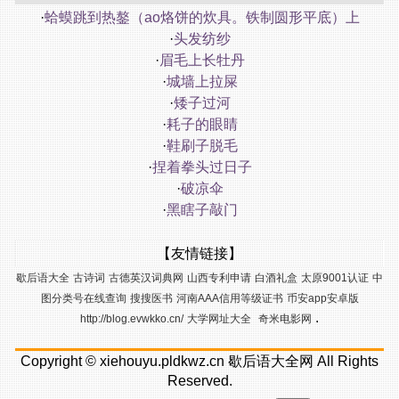
·
蛤蟆跳到热鏊（ao烙饼的炊具。铁制圆形平底）上
·
头发纺纱
·
眉毛上长牡丹
·
城墙上拉屎
·
矮子过河
·
耗子的眼睛
·
鞋刷子脱毛
·
捏着拳头过日子
·
破凉伞
·
黑瞎子敲门
【友情链接】
歇后语大全
古诗词
古德英汉词典网
山西专利申请
白酒礼盒
太原9001认证
中
图分类号在线查询
搜搜医书
河南AAA信用等级证书
币安app安卓版
.
http://blog.evwkko.cn/
大学网址大全
奇米电影网
Copyright ©
xiehouyu.pldkwz.cn
歇后语大全网
All Rights
Reserved.