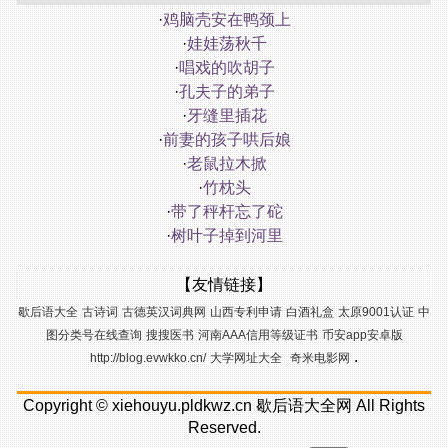
·
鸡脑壳安在鸭颈上
·
娃娃荡秋千
·
唱戏的吹胡子
·
孔夫子的弟子
·
牙缝里插花
·
前妻的孩子哄后娘
·
老鼠拉木掀
·
竹枕头
·
带了秤杆忘了砣
·
树叶子掉到河里
【友情链接】
歇后语大全
古诗词
古德英汉词典网
山西专利申请
白酒礼盒
太原9001认证
中
图分类号在线查询
搜搜医书
河南AAA信用等级证书
币安app安卓版
.
http://blog.evwkko.cn/
大学网址大全
奇米电影网
Copyright ©
xiehouyu.pldkwz.cn
歇后语大全网
All Rights
Reserved.