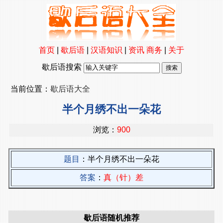
首页
|
歇后语
|
汉语知识
|
资讯
商务
|
关于
歇后语搜索
当前位置：
歇后语大全
半个月绣不出一朵花
浏览：
900
题目
：半个月绣不出一朵花
答案
：
真（针）差
歇后语随机推荐