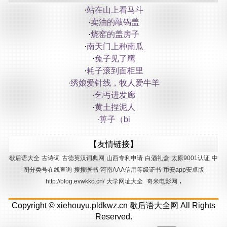
·
站在山上看马斗
·
卖油的敲锅盖
·
烧窑的盖房子
·
南天门上种南瓜
·
兔子见了鹰
·
耗子滚到面柜里
·
绣娘爱针线，牧人爱牛羊
·
乞丐进发廊
·
黄土捏泥人
·
箅子（bi
【友情链接】
歇后语大全
古诗词
古德英汉词典网
山西专利申请
白酒礼盒
太原9001认证
中
图分类号在线查询
搜搜医书
河南AAA信用等级证书
币安app安卓版
.
http://blog.evwkko.cn/
大学网址大全
奇米电影网
Copyright ©
xiehouyu.pldkwz.cn
歇后语大全网
All Rights
Reserved.