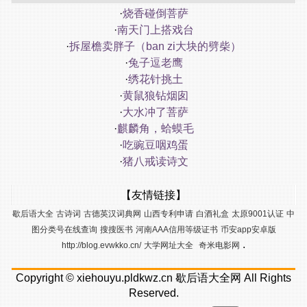
·
烧香碰倒菩萨
·
南天门上搭戏台
·
拆屋檐卖胖子（ban zi大块的劈柴）
·
兔子逗老鹰
·
绣花针挑土
·
黄鼠狼钻烟囱
·
大水冲了菩萨
·
麒麟角，蛤蟆毛
·
吃豌豆咽鸡蛋
·
猪八戒读诗文
【友情链接】
歇后语大全
古诗词
古德英汉词典网
山西专利申请
白酒礼盒
太原9001认证
中
图分类号在线查询
搜搜医书
河南AAA信用等级证书
币安app安卓版
.
http://blog.evwkko.cn/
大学网址大全
奇米电影网
Copyright ©
xiehouyu.pldkwz.cn
歇后语大全网
All Rights
Reserved.