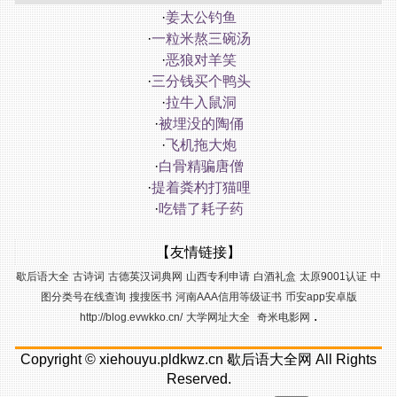
·
姜太公钓鱼
·
一粒米熬三碗汤
·
恶狼对羊笑
·
三分钱买个鸭头
·
拉牛入鼠洞
·
被埋没的陶俑
·
飞机拖大炮
·
白骨精骗唐僧
·
提着粪杓打猫哩
·
吃错了耗子药
【友情链接】
歇后语大全
古诗词
古德英汉词典网
山西专利申请
白酒礼盒
太原9001认证
中
图分类号在线查询
搜搜医书
河南AAA信用等级证书
币安app安卓版
.
http://blog.evwkko.cn/
大学网址大全
奇米电影网
Copyright ©
xiehouyu.pldkwz.cn
歇后语大全网
All Rights
Reserved.