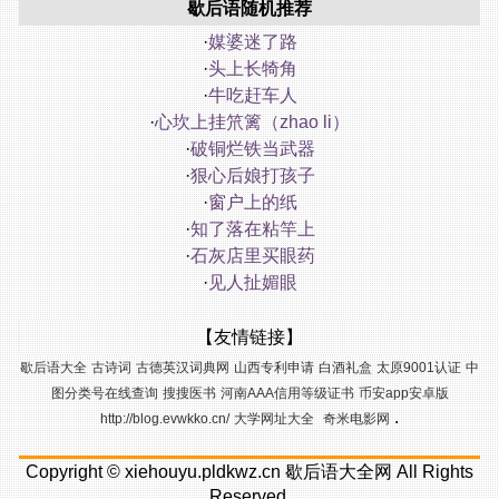
歇后语随机推荐
·
媒婆迷了路
·
头上长犄角
·
牛吃赶车人
·
心坎上挂笊篱（zhao li）
·
破铜烂铁当武器
·
狠心后娘打孩子
·
窗户上的纸
·
知了落在粘竿上
·
石灰店里买眼药
·
见人扯媚眼
【友情链接】
歇后语大全
古诗词
古德英汉词典网
山西专利申请
白酒礼盒
太原9001认证
中
图分类号在线查询
搜搜医书
河南AAA信用等级证书
币安app安卓版
.
http://blog.evwkko.cn/
大学网址大全
奇米电影网
Copyright ©
xiehouyu.pldkwz.cn
歇后语大全网
All Rights
Reserved.