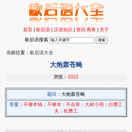
首页
|
歇后语
|
汉语知识
|
资讯
商务
|
关于
歇后语搜索
当前位置：
歇后语大全
大炮轰苍蝇
浏览：
1022
题目
：大炮轰苍蝇
答案
：
不够本钱；不够本；不合算；大材小用；白费工
夫；枉费工