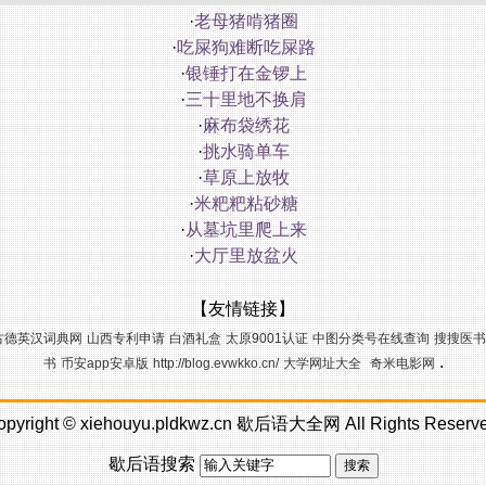
·
老母猪啃猪圈
·
吃屎狗难断吃屎路
·
银锤打在金锣上
·
三十里地不换肩
·
麻布袋绣花
·
挑水骑单车
·
草原上放牧
·
米粑粑粘砂糖
·
从墓坑里爬上来
·
大厅里放盆火
【友情链接】
古德英汉词典网
山西专利申请
白酒礼盒
太原9001认证
中图分类号在线查询
搜搜医书
.
书
币安app安卓版
http://blog.evwkko.cn/
大学网址大全
奇米电影网
opyright ©
xiehouyu.pldkwz.cn
歇后语大全网
All Rights Reserv
歇后语搜索