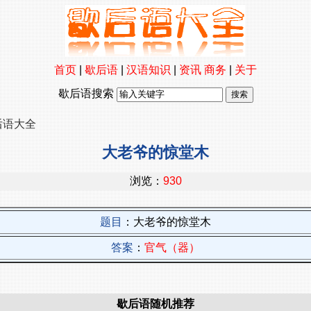
首页
|
歇后语
|
汉语知识
|
资讯
商务
|
关于
歇后语搜索
后语大全
大老爷的惊堂木
浏览：
930
题目
：大老爷的惊堂木
答案
：
官气（器）
歇后语随机推荐