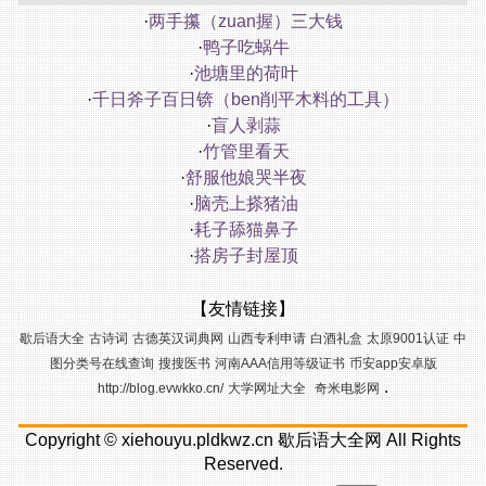
·
两手攥（zuan握）三大钱
·
鸭子吃蜗牛
·
池塘里的荷叶
·
千日斧子百日锛（ben削平木料的工具）
·
盲人剥蒜
·
竹管里看天
·
舒服他娘哭半夜
·
脑壳上搽猪油
·
耗子舔猫鼻子
·
搭房子封屋顶
【友情链接】
歇后语大全
古诗词
古德英汉词典网
山西专利申请
白酒礼盒
太原9001认证
中
图分类号在线查询
搜搜医书
河南AAA信用等级证书
币安app安卓版
.
http://blog.evwkko.cn/
大学网址大全
奇米电影网
Copyright ©
xiehouyu.pldkwz.cn
歇后语大全网
All Rights
Reserved.