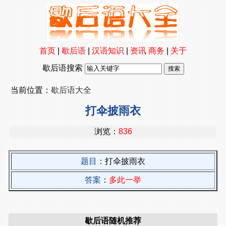
首页
|
歇后语
|
汉语知识
|
资讯
商务
|
关于
歇后语搜索
当前位置：
歇后语大全
打伞披雨衣
浏览：
836
题目
：打伞披雨衣
答案
：
多此一举
歇后语随机推荐