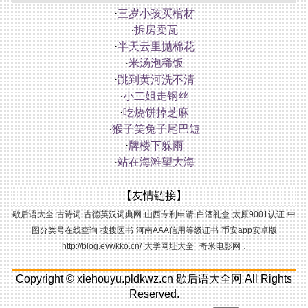
·
三岁小孩买棺材
·
拆房卖瓦
·
半天云里抛棉花
·
米汤泡稀饭
·
跳到黄河洗不清
·
小二姐走钢丝
·
吃烧饼掉芝麻
·
猴子笑兔子尾巴短
·
牌楼下躲雨
·
站在海滩望大海
【友情链接】
歇后语大全
古诗词
古德英汉词典网
山西专利申请
白酒礼盒
太原9001认证
中
图分类号在线查询
搜搜医书
河南AAA信用等级证书
币安app安卓版
.
http://blog.evwkko.cn/
大学网址大全
奇米电影网
Copyright ©
xiehouyu.pldkwz.cn
歇后语大全网
All Rights
Reserved.