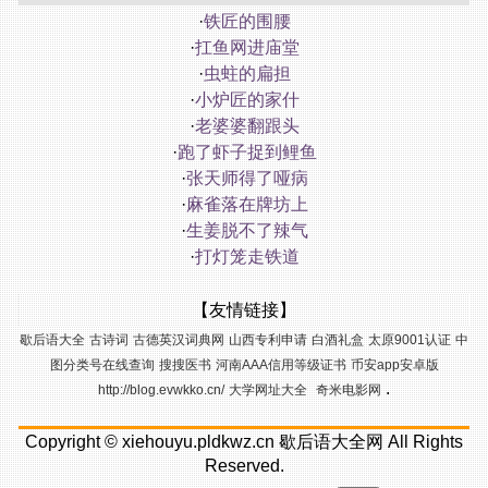
·
铁匠的围腰
·
扛鱼网进庙堂
·
虫蛀的扁担
·
小炉匠的家什
·
老婆婆翻跟头
·
跑了虾子捉到鲤鱼
·
张天师得了哑病
·
麻雀落在牌坊上
·
生姜脱不了辣气
·
打灯笼走铁道
【友情链接】
歇后语大全
古诗词
古德英汉词典网
山西专利申请
白酒礼盒
太原9001认证
中
图分类号在线查询
搜搜医书
河南AAA信用等级证书
币安app安卓版
.
http://blog.evwkko.cn/
大学网址大全
奇米电影网
Copyright ©
xiehouyu.pldkwz.cn
歇后语大全网
All Rights
Reserved.