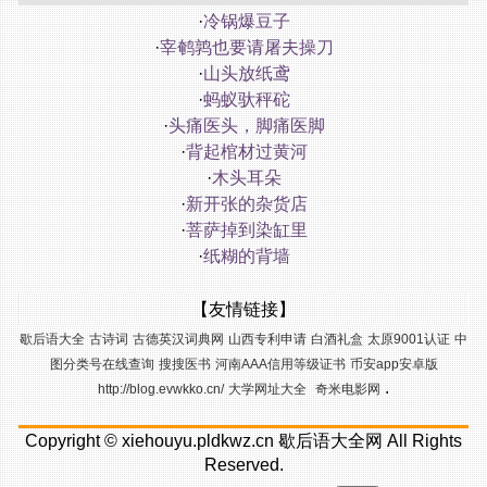
·
冷锅爆豆子
·
宰鹌鹑也要请屠夫操刀
·
山头放纸鸢
·
蚂蚁驮秤砣
·
头痛医头，脚痛医脚
·
背起棺材过黄河
·
木头耳朵
·
新开张的杂货店
·
菩萨掉到染缸里
·
纸糊的背墙
【友情链接】
歇后语大全
古诗词
古德英汉词典网
山西专利申请
白酒礼盒
太原9001认证
中
图分类号在线查询
搜搜医书
河南AAA信用等级证书
币安app安卓版
.
http://blog.evwkko.cn/
大学网址大全
奇米电影网
Copyright ©
xiehouyu.pldkwz.cn
歇后语大全网
All Rights
Reserved.