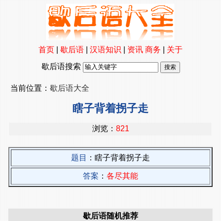
首页
|
歇后语
|
汉语知识
|
资讯
商务
|
关于
歇后语搜索
当前位置：
歇后语大全
瞎子背着拐子走
浏览：
821
题目
：瞎子背着拐子走
答案
：
各尽其能
歇后语随机推荐