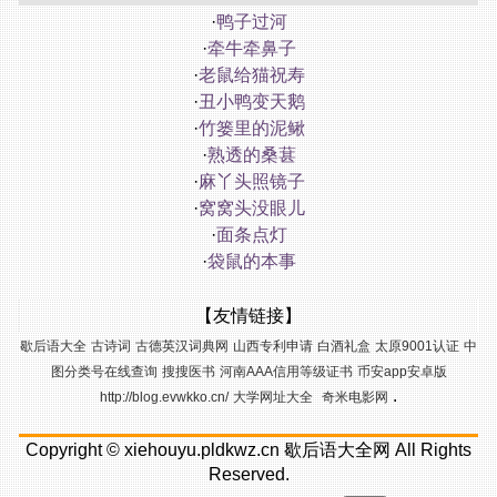
·
鸭子过河
·
牵牛牵鼻子
·
老鼠给猫祝寿
·
丑小鸭变天鹅
·
竹篓里的泥鳅
·
熟透的桑葚
·
麻丫头照镜子
·
窝窝头没眼儿
·
面条点灯
·
袋鼠的本事
【友情链接】
歇后语大全
古诗词
古德英汉词典网
山西专利申请
白酒礼盒
太原9001认证
中
图分类号在线查询
搜搜医书
河南AAA信用等级证书
币安app安卓版
.
http://blog.evwkko.cn/
大学网址大全
奇米电影网
Copyright ©
xiehouyu.pldkwz.cn
歇后语大全网
All Rights
Reserved.