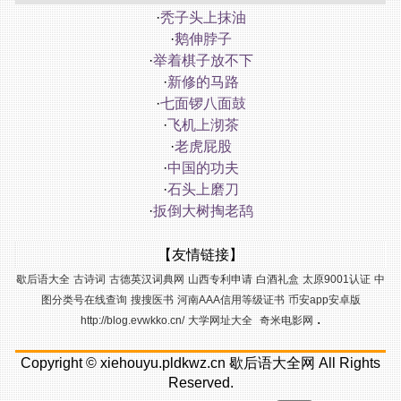
·
秃子头上抹油
·
鹅伸脖子
·
举着棋子放不下
·
新修的马路
·
七面锣八面鼓
·
飞机上沏茶
·
老虎屁股
·
中国的功夫
·
石头上磨刀
·
扳倒大树掏老鸹
【友情链接】
歇后语大全
古诗词
古德英汉词典网
山西专利申请
白酒礼盒
太原9001认证
中
图分类号在线查询
搜搜医书
河南AAA信用等级证书
币安app安卓版
.
http://blog.evwkko.cn/
大学网址大全
奇米电影网
Copyright ©
xiehouyu.pldkwz.cn
歇后语大全网
All Rights
Reserved.