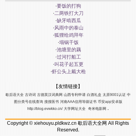
·
要饭的打狗
·
二两铁打大刀
·
缺牙啃西瓜
·
风雨中的泰山
·
狐狸给鸡拜年
·
塌锅干饭
·
池塘里的藕
·
过河打船工
·
叫花子起五更
·
虾公头上戴大枪
【友情链接】
歇后语大全
古诗词
古德英汉词典网
山西专利申请
白酒礼盒
太原9001认证
中
图分类号在线查询
搜搜医书
河南AAA信用等级证书
币安app安卓版
.
http://blog.evwkko.cn/
大学网址大全
奇米电影网
Copyright ©
xiehouyu.pldkwz.cn
歇后语大全网
All Rights
Reserved.