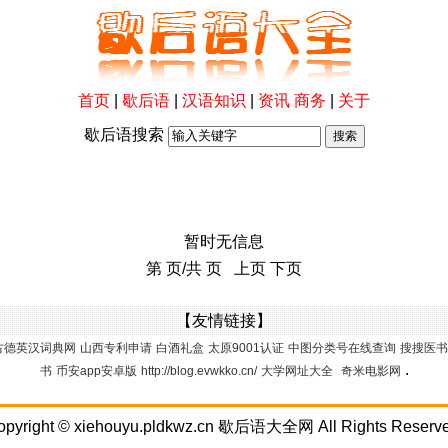
首页
|
歇后语
|
汉语知识
|
资讯
商务
|
关于
歇后语搜索
暂时无信息
第 页/共 页 上页 下页
【友情链接】
古德英汉词典网
山西专利申请
白酒礼盒
太原9001认证
中图分类号在线查询
搜搜医书
.
书
币安app安卓版
http://blog.evwkko.cn/
大学网址大全
奇米电影网
opyright ©
xiehouyu.pldkwz.cn
歇后语大全网
All Rights Reserv