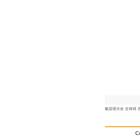
歇后语大全
古诗词
C